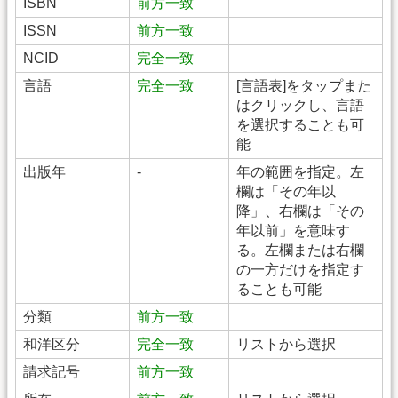
ISBN
前方一致
ISSN
前方一致
NCID
完全一致
言語
完全一致
[言語表]をタップまた
はクリックし、言語
を選択することも可
能
出版年
-
年の範囲を指定。左
欄は「その年以
降」、右欄は「その
年以前」を意味す
る。左欄または右欄
の一方だけを指定す
ることも可能
分類
前方一致
和洋区分
完全一致
リストから選択
請求記号
前方一致