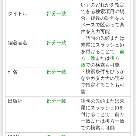
い」のどれかを指定
できる検索項目の場
タイトル
部分一致
合、複数の語句をス
ペースで区切って条
件を入力可能
・語句の先頭または
編著者名
部分一致
末尾にスラッシュ(/)
を付けることで、
前
方一致
または
後方一
致
での検索も可能
・検索条件をひらが
件名
部分一致
なやカタカナの読み
で指定することも可
能
出版社
部分一致
語句の先頭または末
尾にスラッシュ(/)を
付けることで、前方
一致または後方一致
での検索も可能